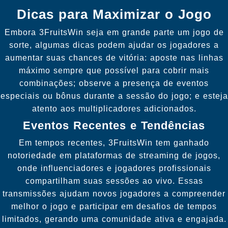
Dicas para Maximizar o Jogo
Embora 3FruitsWin seja em grande parte um jogo de
sorte, algumas dicas podem ajudar os jogadores a
aumentar suas chances de vitória: aposte nas linhas
máximo sempre que possível para cobrir mais
combinações; observe a presença de eventos
especiais ou bônus durante a sessão do jogo; e esteja
atento aos multiplicadores adicionados.
Eventos Recentes e Tendências
Em tempos recentes, 3FruitsWin tem ganhado
notoriedade em plataformas de streaming de jogos,
onde influenciadores e jogadores profissionais
compartilham suas sessões ao vivo. Essas
transmissões ajudam novos jogadores a compreender
melhor o jogo e participar em desafios de tempos
limitados, gerando uma comunidade ativa e engajada.