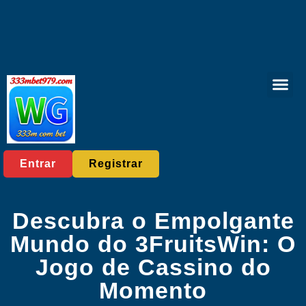
Esportes virt
Bacará onlin
Pesca onlin
Jogos ao vivo
política P
Notícias da 
Entrar
Registrar
Descubra o Empolgante
Mundo do 3FruitsWin: O
Jogo de Cassino do
Momento