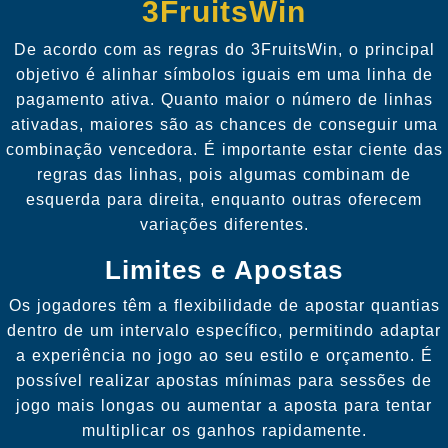
3FruitsWin
De acordo com as regras do 3FruitsWin, o principal
objetivo é alinhar símbolos iguais em uma linha de
pagamento ativa. Quanto maior o número de linhas
ativadas, maiores são as chances de conseguir uma
combinação vencedora. É importante estar ciente das
regras das linhas, pois algumas combinam de
esquerda para direita, enquanto outras oferecem
variações diferentes.
Limites e Apostas
Os jogadores têm a flexibilidade de apostar quantias
dentro de um intervalo específico, permitindo adaptar
a experiência no jogo ao seu estilo e orçamento. É
possível realizar apostas mínimas para sessões de
jogo mais longas ou aumentar a aposta para tentar
multiplicar os ganhos rapidamente.