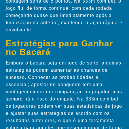
contagem seria de 5 pontos. Na 333m com bet, o
jogo flui de forma contínua, com cada rodada
começando quase que imediatamente após a
finalização da anterior, mantendo a ação rápida e
envolvente.
Estratégias para Ganhar
no Bacará
Embora o bacará seja um jogo de sorte, algumas
estratégias podem aumentar as chances de
sucesso. Conhecer as probabilidades é
essencial; apostar no banqueiro tem uma
vantagem menor em comparação ao jogador, mas
sempre há o risco do empate. Na 333m com bet,
os jogadores podem ver suas estatísticas de jogo
e ajustar suas estratégias de acordo com os
resultados anteriores, o que é uma ferramenta
valiosa para aqueles que desejam jogar de forma