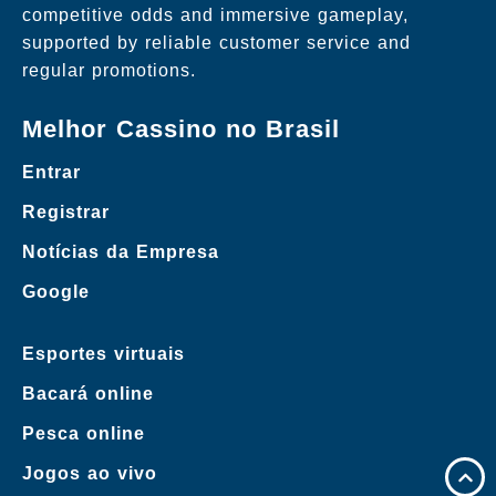
competitive odds and immersive gameplay,
supported by reliable customer service and
regular promotions.
Melhor Cassino no Brasil
Entrar
Registrar
Notícias da Empresa
Google
Esportes virtuais
Bacará online
Pesca online
Jogos ao vivo