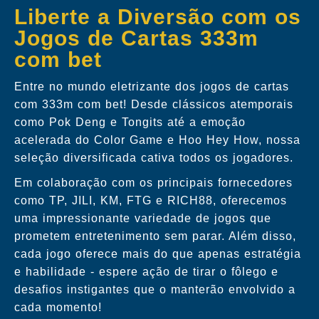
Liberte a Diversão com os
Jogos de Cartas 333m
com bet
Entre no mundo eletrizante dos jogos de cartas
com 333m com bet! Desde clássicos atemporais
como Pok Deng e Tongits até a emoção
acelerada do Color Game e Hoo Hey How, nossa
seleção diversificada cativa todos os jogadores.
Em colaboração com os principais fornecedores
como TP, JILI, KM, FTG e RICH88, oferecemos
uma impressionante variedade de jogos que
prometem entretenimento sem parar. Além disso,
cada jogo oferece mais do que apenas estratégia
e habilidade - espere ação de tirar o fôlego e
desafios instigantes que o manterão envolvido a
cada momento!