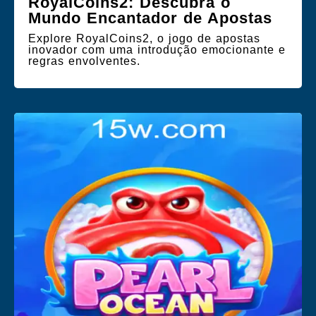
RoyalCoins2: Descubra o
Mundo Encantador de Apostas
Explore RoyalCoins2, o jogo de apostas
inovador com uma introdução emocionante e
regras envolventes.