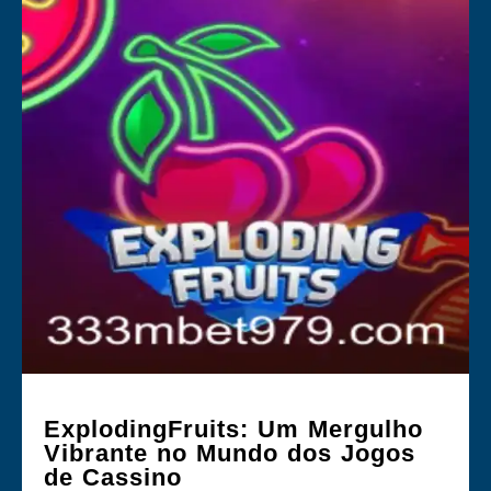
ExplodingFruits: Um Mergulho
Vibrante no Mundo dos Jogos
de Cassino