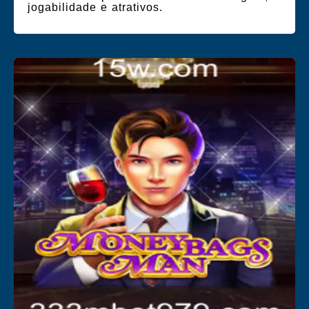
jogabilidade e atrativos.