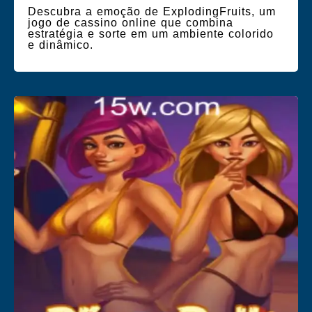
Descubra a emoção de ExplodingFruits, um
jogo de cassino online que combina
estratégia e sorte em um ambiente colorido
e dinâmico.