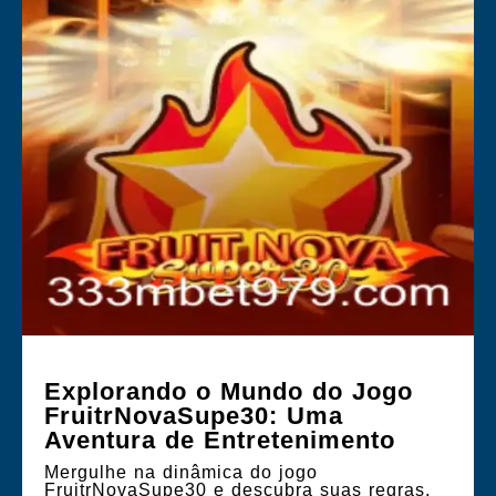
Explorando o Mundo do Jogo
FruitrNovaSupe30: Uma
Aventura de Entretenimento
Mergulhe na dinâmica do jogo
FruitrNovaSupe30 e descubra suas regras,