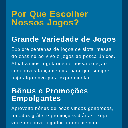
Por Que Escolher
Nossos Jogos?
Grande Variedade de Jogos
Explore centenas de jogos de slots, mesas
de cassino ao vivo e jogos de pesca únicos.
Atualizamos regularmente nossa coleção
com novos lançamentos, para que sempre
haja algo novo para experimentar.
Bônus e Promoções
Empolgantes
Aproveite bônus de boas-vindas generosos,
rodadas grátis e promoções diárias. Seja
você um novo jogador ou um membro