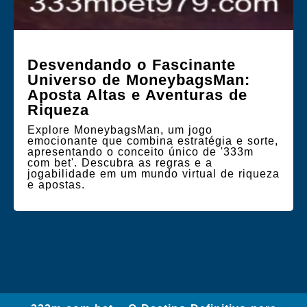
Desvendando o Fascinante
Universo de MoneybagsMan:
Aposta Altas e Aventuras de
Riqueza
Explore MoneybagsMan, um jogo
emocionante que combina estratégia e sorte,
apresentando o conceito único de '333m
com bet'. Descubra as regras e a
jogabilidade em um mundo virtual de riqueza
e apostas.