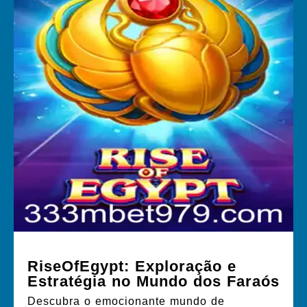
RiseOfEgypt: Exploração e
Estratégia no Mundo dos Faraós
Descubra o emocionante mundo de