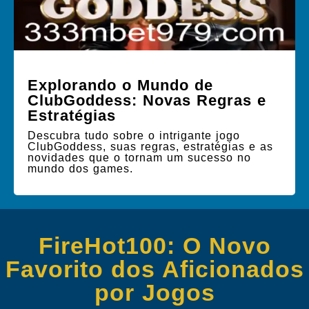
Explorando o Mundo de
ClubGoddess: Novas Regras e
Estratégias
Descubra tudo sobre o intrigante jogo
ClubGoddess, suas regras, estratégias e as
novidades que o tornam um sucesso no
mundo dos games.
FireHot100: O Novo
Favorito dos Aficionados
por Jogos