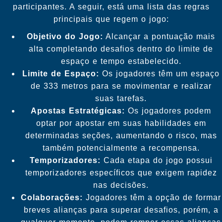
participantes. A seguir, está uma lista das regras
principais que regem o jogo:
Objetivo do Jogo:
Alcançar a pontuação mais
alta completando desafios dentro do limite de
espaço e tempo estabelecido.
Limite de Espaço:
Os jogadores têm um espaço
de 333 metros para se movimentar e realizar
suas tarefas.
Apostas Estratégicas:
Os jogadores podem
optar por apostar em suas habilidades em
determinadas seções, aumentando o risco, mas
também potencialmente a recompensa.
Temporizadores:
Cada etapa do jogo possui
temporizadores específicos que exigem rapidez
nas decisões.
Colaborações:
Jogadores têm a opção de formar
breves alianças para superar desafios, porém, a