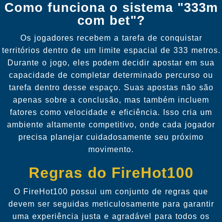
Como funciona o sistema "333m
com bet"?
Os jogadores recebem a tarefa de conquistar
territórios dentro de um limite espacial de 333 metros.
Durante o jogo, eles podem decidir apostar em sua
capacidade de completar determinado percurso ou
tarefa dentro desse espaço. Suas apostas não são
apenas sobre a conclusão, mas também incluem
fatores como velocidade e eficiência. Isso cria um
ambiente altamente competitivo, onde cada jogador
precisa planejar cuidadosamente seu próximo
movimento.
Regras do FireHot100
O FireHot100 possui um conjunto de regras que
devem ser seguidas meticulosamente para garantir
uma experiência justa e agradável para todos os