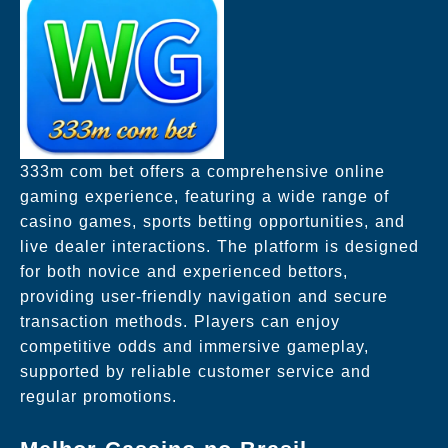
333m com bet offers a comprehensive online
gaming experience, featuring a wide range of
casino games, sports betting opportunities, and
live dealer interactions. The platform is designed
for both novice and experienced bettors,
providing user-friendly navigation and secure
transaction methods. Players can enjoy
competitive odds and immersive gameplay,
supported by reliable customer service and
regular promotions.