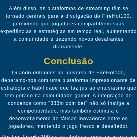
Além disso, as plataformas de streaming têm se
tornado centrais para a divulgação do FireHot100,
permitindo que jogadores compartilhem suas
experiências e estratégias em tempo real, aumentando
a comunidade e trazendo novos desafiantes
diariamente.
Conclusão
Quando entramos no universo de FireHot100,
deparamo-nos com uma plataforma impressionante de
estratégia e habilidade que faz jus ao entusiasmo que
tem gerado na comunidade gamer. A integração de
conceitos como "333m com bet" não só instiga a
competitividade, mas também estimula o
desenvolvimento de táticas inovadoras entre os
jogadores, mantendo o jogo fresco e desafiador.
Por fim, FireHot100 se estabelece como um marco no