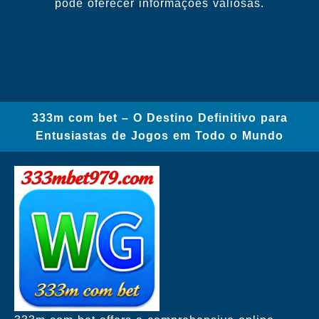
pode oferecer informações valiosas.
333m com bet – O Destino Definitivo para
Entusiastas de Jogos em Todo o Mundo