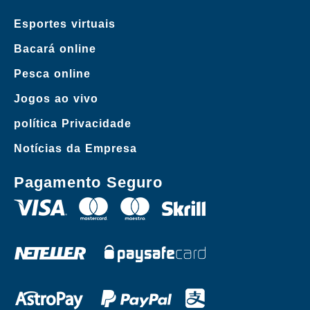
Esportes virtuais
Bacará online
Pesca online
Jogos ao vivo
política Privacidade
Notícias da Empresa
Pagamento Seguro