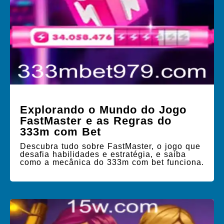
Explorando o Mundo do Jogo
FastMaster e as Regras do
333m com Bet
Descubra tudo sobre FastMaster, o jogo que
desafia habilidades e estratégia, e saiba
como a mecânica do 333m com bet funciona.