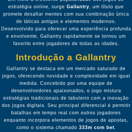
estratégia online, surge
Gallantry
, um título que
promete desafiar mentes com sua combinação única
de táticas antigas e elementos modernos.
Desenvolvido para oferecer uma experiência profunda
e envolvente, Gallantry rapidamente se tornou um
favorito entre jogadores de todas as idades.
Introdução a Gallantry
Gallantry se destaca em um mercado saturado de
jogos, oferecendo novidade e complexidade em igual
medida. Concebido por uma equipe de
desenvolvedores apaixonados, o jogo mistura
estratégias tradicionais de tabuleiro com a inovação
dos jogos digitais. Seu principal diferencial é permitir
batalhas em tempo real com outros jogadores
enquanto incorpora elementos de jogos de apostas,
como o sistema chamado
333m com bet
.