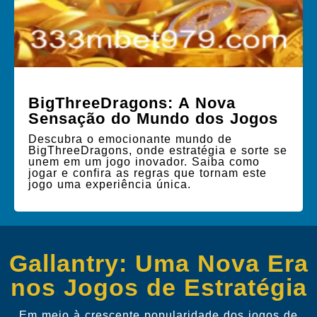
BigThreeDragons: A Nova
Sensação do Mundo dos Jogos
Descubra o emocionante mundo de
BigThreeDragons, onde estratégia e sorte se
unem em um jogo inovador. Saiba como
jogar e confira as regras que tornam este
jogo uma experiência única.
Gallantry: Uma Nova Era
nos Jogos de Estratégia
Em meio à crescente popularidade dos jogos de