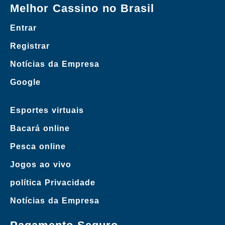
Melhor Cassino no Brasil
Entrar
Registrar
Notícias da Empresa
Google
Esportes virtuais
Bacará online
Pesca online
Jogos ao vivo
política Privacidade
Notícias da Empresa