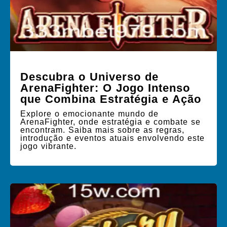
Descubra o Universo de
ArenaFighter: O Jogo Intenso
que Combina Estratégia e Ação
Explore o emocionante mundo de
ArenaFighter, onde estratégia e combate se
encontram. Saiba mais sobre as regras,
introdução e eventos atuais envolvendo este
jogo vibrante.