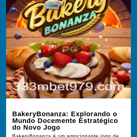
BakeryBonanza: Explorando o
Mundo Docemente Estratégico
do Novo Jogo
BakeryBonanza é um emocionante jogo de