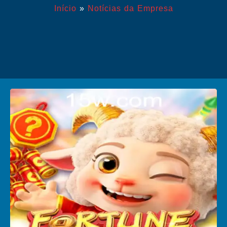
Início
»
Notícias da Empresa