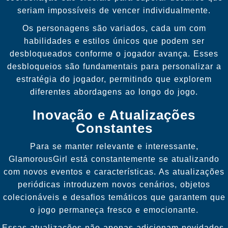
seriam impossíveis de vencer individualmente.
Os personagens são variados, cada um com
habilidades e estilos únicos que podem ser
desbloqueados conforme o jogador avança. Esses
desbloqueios são fundamentais para personalizar a
estratégia do jogador, permitindo que explorem
diferentes abordagens ao longo do jogo.
Inovação e Atualizações
Constantes
Para se manter relevante e interessante,
GlamorousGirl está constantemente se atualizando
com novos eventos e características. As atualizações
periódicas introduzem novos cenários, objetos
colecionáveis e desafios temáticos que garantem que
o jogo permaneça fresco e emocionante.
Essas atualizações não apenas adicionam novidades,