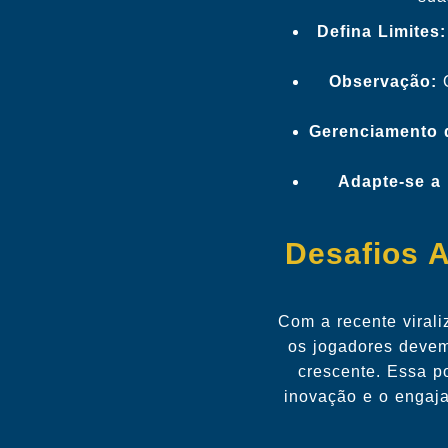
Defina Limites:
Observação:
O
Gerenciamento 
Adapte-se a
Desafios 
Com a recente viral
os jogadores devem
crescente. Essa p
inovação e o engaja