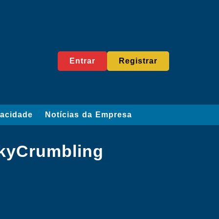
Entrar
Registrar
vacidade
Notícias da Empresa
kyCrumbling