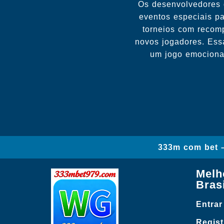
Os desenvolvedores 
eventos especiais pa
torneios com recom
novos jogadores. Ess
um jogo emociona
333m com bet –
Melh
Brasi
Entrar
Regist