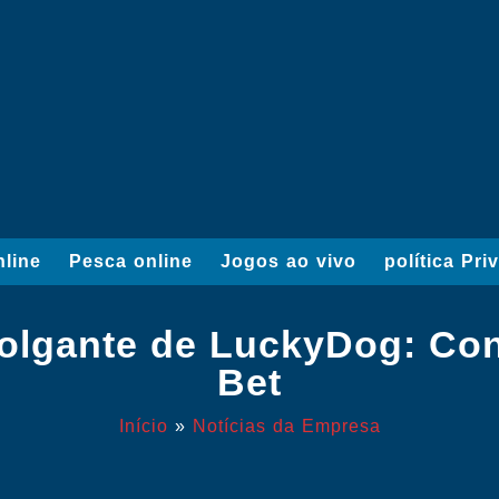
nline
Pesca online
Jogos ao vivo
política Pri
lgante de LuckyDog: Co
Bet
Início
»
Notícias da Empresa