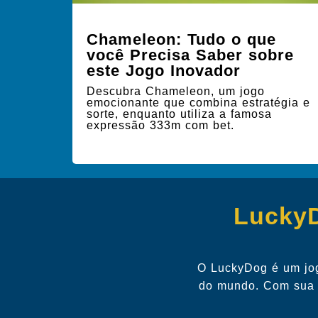
Chameleon: Tudo o que
você Precisa Saber sobre
este Jogo Inovador
Descubra Chameleon, um jogo
emocionante que combina estratégia e
sorte, enquanto utiliza a famosa
expressão 333m com bet.
LuckyD
O LuckyDog é um jog
do mundo. Com sua j