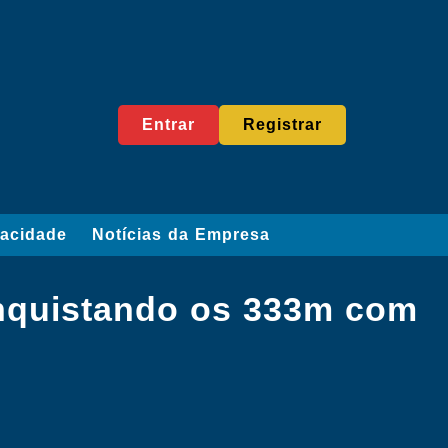
Entrar
Registrar
vacidade
Notícias da Empresa
nquistando os 333m com