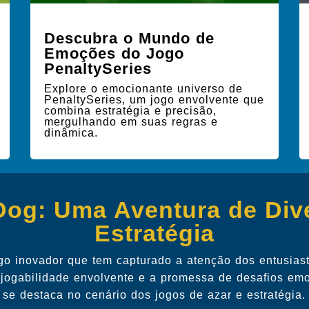
Descubra o Mundo de
Emoções do Jogo
PenaltySeries
Explore o emocionante universo de
PenaltySeries, um jogo envolvente que
combina estratégia e precisão,
mergulhando em suas regras e
dinâmica.
og: Uma Aventura de Div
Estratégia
o inovador que tem capturado a atenção dos entusiast
ogabilidade envolvente e a promessa de desafios emo
se destaca no cenário dos jogos de azar e estratégia.