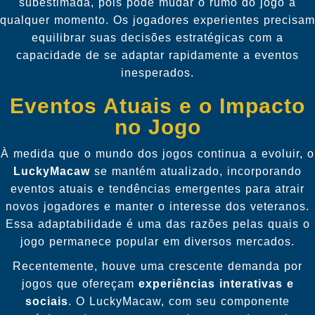
subestimada, pois pode mudar o rumo do jogo a
qualquer momento. Os jogadores experientes precisam
equilibrar suas decisões estratégicas com a
capacidade de se adaptar rapidamente a eventos
inesperados.
Eventos Atuais e o Impacto
no Jogo
À medida que o mundo dos jogos continua a evoluir, o
LuckyMacaw
se mantém atualizado, incorporando
eventos atuais e tendências emergentes para atrair
novos jogadores e manter o interesse dos veteranos.
Essa adaptabilidade é uma das razões pelas quais o
jogo permanece popular em diversos mercados.
Recentemente, houve uma crescente demanda por
jogos que ofereçam
experiências interativas e
sociais
. O LuckyMacaw, com seu componente