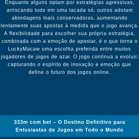
Enquanto alguns optam por estratégias agressivas,
arriscando tudo em uma tacada só, outros adotam
abordagens mais conservadoras, aumentando
lentamente suas apostas à medida que o jogo avança.
A flexibilidade para escolher sua própria estratégia,
combinada com a emoção de apostar, é o que torna o
LuckyMacaw uma escolha preferida entre muitos
jogadores de jogos de azar. O jogo continua a evoluir,
capturando o espírito de inovação e emoção que
define o futuro dos jogos online.
333m com bet – O Destino Definitivo para
Entusiastas de Jogos em Todo o Mundo