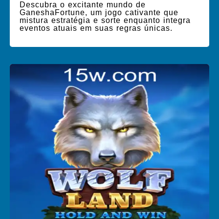
Descubra o excitante mundo de
GaneshaFortune, um jogo cativante que
mistura estratégia e sorte enquanto integra
eventos atuais em suas regras únicas.