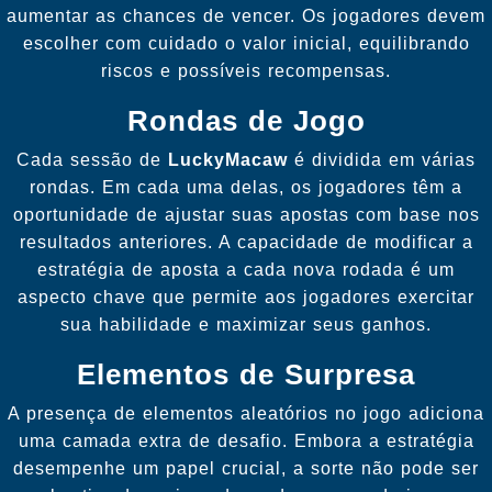
aumentar as chances de vencer. Os jogadores devem
escolher com cuidado o valor inicial, equilibrando
riscos e possíveis recompensas.
Rondas de Jogo
Cada sessão de
LuckyMacaw
é dividida em várias
rondas. Em cada uma delas, os jogadores têm a
oportunidade de ajustar suas apostas com base nos
resultados anteriores. A capacidade de modificar a
estratégia de aposta a cada nova rodada é um
aspecto chave que permite aos jogadores exercitar
sua habilidade e maximizar seus ganhos.
Elementos de Surpresa
A presença de
elementos aleatórios
no jogo adiciona
uma camada extra de desafio. Embora a estratégia
desempenhe um papel crucial, a sorte não pode ser