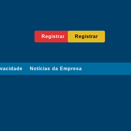
Registrar
Registrar
rivacidade
Notícias da Empresa