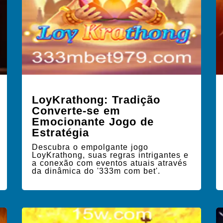
LoyKrathong: Tradição
Converte-se em
Emocionante Jogo de
Estratégia
Descubra o empolgante jogo
LoyKrathong, suas regras intrigantes e
a conexão com eventos atuais através
da dinâmica do '333m com bet'.