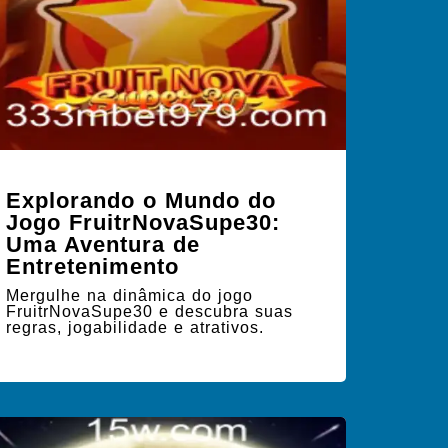
Explorando o Mundo do
Jogo FruitrNovaSupe30:
Uma Aventura de
Entretenimento
Mergulhe na dinâmica do jogo
FruitrNovaSupe30 e descubra suas
regras, jogabilidade e atrativos.