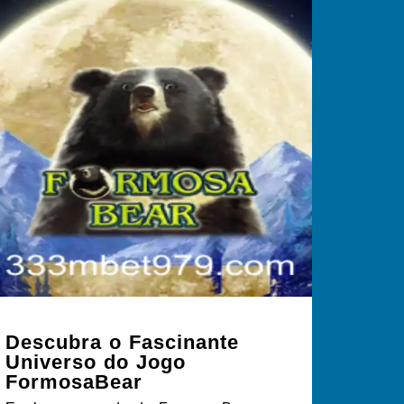
Descubra o Fascinante
Universo do Jogo
FormosaBear