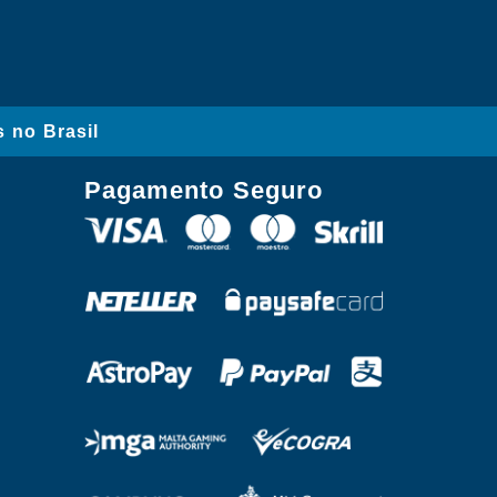
s no Brasil
Pagamento Seguro