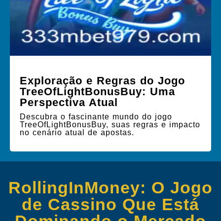
Exploração e Regras do Jogo
TreeOfLightBonusBuy: Uma
Perspectiva Atual
Descubra o fascinante mundo do jogo
TreeOfLightBonusBuy, suas regras e impacto
no cenário atual de apostas.
RollingInMoney: O Jogo
de Cassino Que Está
Dominando o Mercado