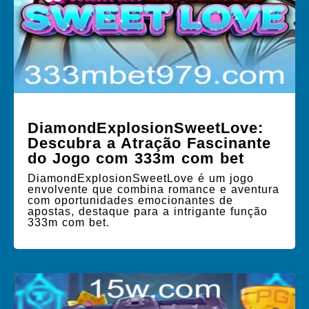
DiamondExplosionSweetLove:
Descubra a Atração Fascinante
do Jogo com 333m com bet
DiamondExplosionSweetLove é um jogo
envolvente que combina romance e aventura
com oportunidades emocionantes de
apostas, destaque para a intrigante função
333m com bet.