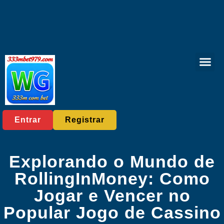
Esportes virt
Bacará onlin
Pesca onlin
Jogos ao vivo
política P
Notícias da 
Entrar
Registrar
Explorando o Mundo de
RollingInMoney: Como
Jogar e Vencer no
Popular Jogo de Cassino