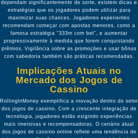
dependam significantemente de sorte, existem dicas e
estratégias que os jogadores podem utilizar para
maximizar suas chances. Jogadores experientes
recomendam começar com apostas menores, como a
famosa estratégia "333m com bet", e aumentar
progressivamente à medida que forem conquistando
prêmios. Vigilância sobre as promoções e usar bônus
com sabedoria também são práticas recomendadas.
Implicações Atuais no
Mercado dos Jogos de
Cassino
RollingInMoney exemplifica a inovação dentro do setor
dos jogos de cassino. Com a crescente integração de
tecnologia, jogadores estão exigindo experiências
mais imersivas e recompensadoras. O cenário atual
dos jogos de cassino online reflete uma tendência de