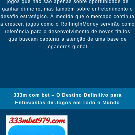
jogos que não são apenas sobre oportunidade de
ganhar dinheiro, mas também sobre entretenimento e
desafio estratégico. À medida que o mercado continua
a crescer, jogos como o RollingInMoney servirão como
referência para o desenvolvimento de novos títulos
que buscam capturar a atenção de uma base de
jogadores global.
333m com bet – O Destino Definitivo para
Entusiastas de Jogos em Todo o Mundo