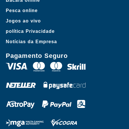
Bacará online
Pesca online
Jogos ao vivo
política Privacidade
Notícias da Empresa
Pagamento Seguro