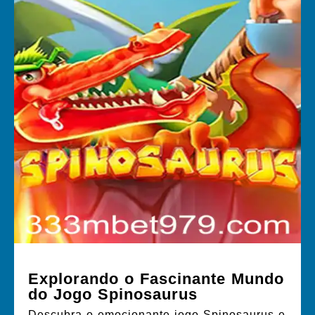
Explorando o Fascinante Mundo
do Jogo Spinosaurus
Descubra o emocionante jogo Spinosaurus e