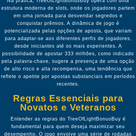
Na prática, TreeOfLightBonusBuy opera com uma
estrutura moderna de slots, onde os jogadores partem
em uma jornada para desvendar segredos e
conquistar prêmios. A dinâmica de jogo é
potencializada pelas opções de aposta, que variam
para adaptar-se aos diferentes perfis de jogadores,
desde iniciantes até os mais experientes. A
possibilidade de apostar 333 milhões, como indicado
pela palavra-chave, sugere a presença de uma opção
de alto risco e alta recompensa, uma tendência que
reflete o apetite por apostas substanciais em períodos
recentes.
Regras Essenciais para
Novatos e Veteranos
Entender as regras do TreeOfLightBonusBuy é
fundamental para quem deseja maximizar seu
desempenho. O jogo envolve uma série de rodadas