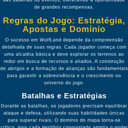
de grandes recompensas.
Regras do Jogo: Estratégia,
Apostas e Domínio
O sucesso em WolfLand depende da compreensão
detalhada de suas regras. Cada jogador começa com
uma alcatéia básica e deve explorar os terrenos ao
redor em busca de recursos e aliados. A construção
de abrigos e a formação de alianças são fundamentais
para garantir a sobrevivência e o crescimento no
universo do jogo.
Batalhas e Estratégias
Durante as batalhas, os jogadores precisam equilibrar
ataque e defesa, utilizando suas habilidades únicas
para superar rivais. O domínio do mapa torna-se
crítico, pois cada território conquistado amplia o poder