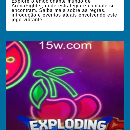
Explore o emocionante mundo de
ArenaFighter, onde estratégia e combate se
encontram. Saiba mais sobre as regras,
introdução e eventos atuais envolvendo este
jogo vibrante.