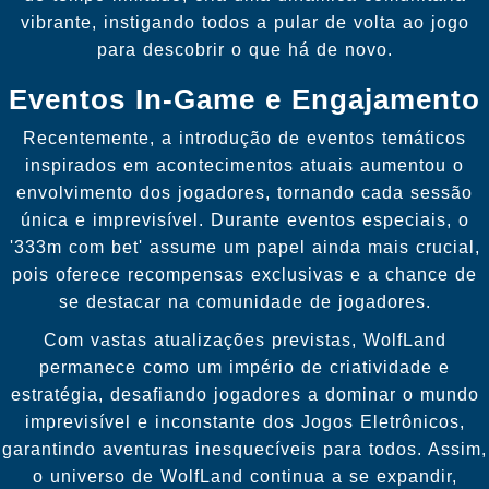
vibrante, instigando todos a pular de volta ao jogo
para descobrir o que há de novo.
Eventos In-Game e Engajamento
Recentemente, a introdução de eventos temáticos
inspirados em acontecimentos atuais aumentou o
envolvimento dos jogadores, tornando cada sessão
única e imprevisível. Durante eventos especiais, o
'333m com bet' assume um papel ainda mais crucial,
pois oferece recompensas exclusivas e a chance de
se destacar na comunidade de jogadores.
Com vastas atualizações previstas, WolfLand
permanece como um império de criatividade e
estratégia, desafiando jogadores a dominar o mundo
imprevisível e inconstante dos Jogos Eletrônicos,
garantindo aventuras inesquecíveis para todos. Assim,
o universo de WolfLand continua a se expandir,