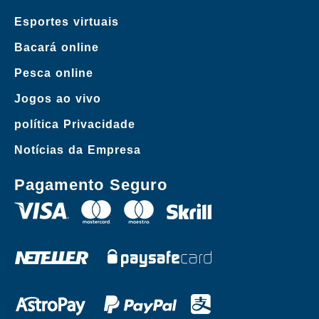
Esportes virtuais
Bacará online
Pesca online
Jogos ao vivo
política Privacidade
Notícias da Empresa
Pagamento Seguro