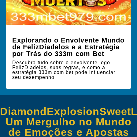
Explorando o Envolvente Mundo
de FelizDiadelos e a Estratégia
por Trás do 333m com Bet
Descubra tudo sobre o envolvente jogo
FelizDiadelos, suas regras, e como a
estratégia 333m com bet pode influenciar
seu desempenho.
DiamondExplosionSweetL
Um Mergulho no Mundo
de Emoções e Apostas