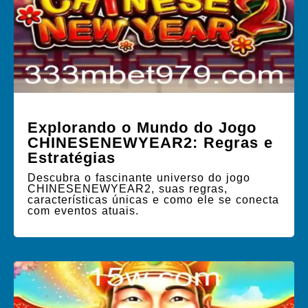
Explorando o Mundo do Jogo
CHINESENEWYEAR2: Regras e
Estratégias
Descubra o fascinante universo do jogo
CHINESENEWYEAR2, suas regras,
características únicas e como ele se conecta
com eventos atuais.