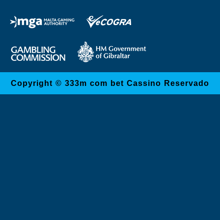
Copyright © 333m com bet Cassino Reservado