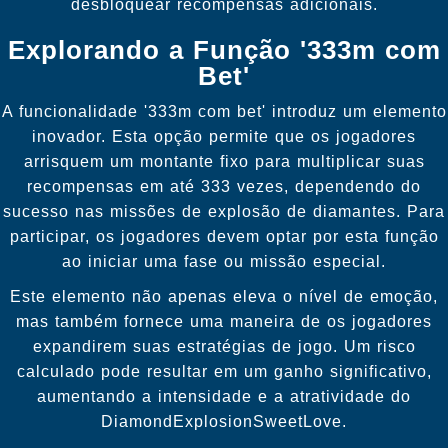
desbloquear recompensas adicionais.
Explorando a Função '333m com
Bet'
A funcionalidade '333m com bet' introduz um elemento
inovador. Esta opção permite que os jogadores
arrisquem um montante fixo para multiplicar suas
recompensas em até 333 vezes, dependendo do
sucesso nas missões de explosão de diamantes. Para
participar, os jogadores devem optar por esta função
ao iniciar uma fase ou missão especial.
Este elemento não apenas eleva o nível de emoção,
mas também fornece uma maneira de os jogadores
expandirem suas estratégias de jogo. Um risco
calculado pode resultar em um ganho significativo,
aumentando a intensidade e a atratividade do
DiamondExplosionSweetLove.