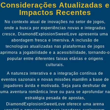
Considerações Atualizadas e
Impactos Recentes
No contexto atual de inovações no setor de jogos,
onde a busca por experiências novas e integradas
cresce, DiamondExplosionSweetLove apresenta uma
abordagem fresca e imersiva. A inclusão de
tecnologias atualizadas nas plataformas de jogos
aprimora a jogabilidade e a acessibilidade, tornando-o
popular entre diferentes faixas etárias e origens
culturais.
A natureza interativa e a integração contínua de
eventos sazonais e novas missões mantêm a base de
jogadores ávida e motivada. Seja para desfrutar de
uma aventura romântica leve ou para se aprofundar na
estratégia pesada de apostas,
DiamondExplosionSweetLove oferece uma arena