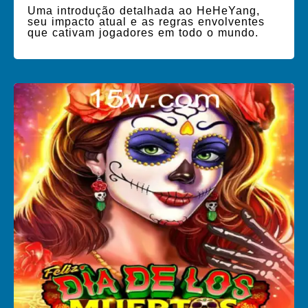
Uma introdução detalhada ao HeHeYang,
seu impacto atual e as regras envolventes
que cativam jogadores em todo o mundo.