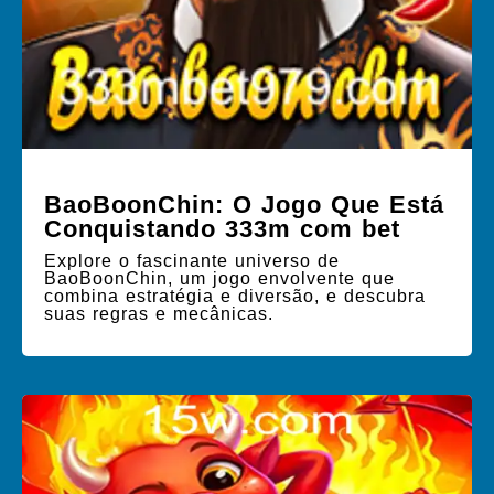
BaoBoonChin: O Jogo Que Está
Conquistando 333m com bet
Explore o fascinante universo de
BaoBoonChin, um jogo envolvente que
combina estratégia e diversão, e descubra
suas regras e mecânicas.