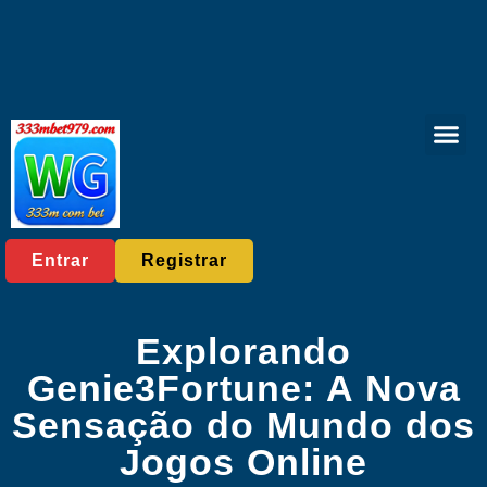
Esportes virt
Bacará onlin
Pesca onlin
Jogos ao vivo
política P
Notícias da 
Entrar
Registrar
Explorando
Genie3Fortune: A Nova
Sensação do Mundo dos
Jogos Online