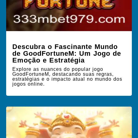
Descubra o Fascinante Mundo
de GoodFortuneM: Um Jogo de
Emoção e Estratégia
Explore as nuances do popular jogo
GoodFortuneM, destacando suas regras,
estratégias e o impacto atual no mundo dos
jogos online.