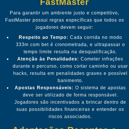
FastMaster
Para garantir um ambiente justo e competitivo,
FastMaster possui regras específicas que todos os
jogadores devem seguir:
Respeito ao Tempo:
Cada corrida no modo
333m com bet é cronometrada, e ultrapassar o
tempo limite resulta na desqualificação.
Atenção às Penalidades:
Cometer infrações
durante o percurso, como cortar caminho ou usar
hacks, resulta em penalidades graves e possível
banimento.
Apostas Responsáveis:
O sistema de apostas
deve ser utilizado de forma responsável.
Jogadores são incentivados a brincar dentro de
suas possibilidades financeiras e entender os
riscos associados.