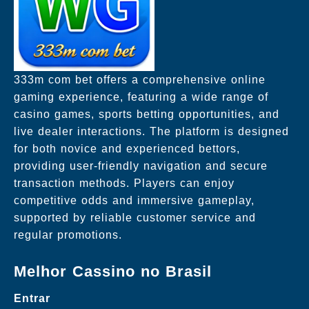
333m com bet offers a comprehensive online
gaming experience, featuring a wide range of
casino games, sports betting opportunities, and
live dealer interactions. The platform is designed
for both novice and experienced bettors,
providing user-friendly navigation and secure
transaction methods. Players can enjoy
competitive odds and immersive gameplay,
supported by reliable customer service and
regular promotions.
Melhor Cassino no Brasil
Entrar