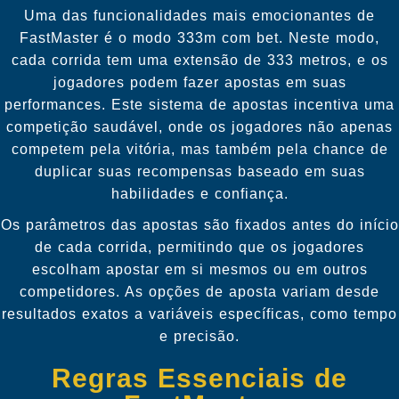
Uma das funcionalidades mais emocionantes de
FastMaster é o modo 333m com bet. Neste modo,
cada corrida tem uma extensão de 333 metros, e os
jogadores podem fazer apostas em suas
performances. Este sistema de apostas incentiva uma
competição saudável, onde os jogadores não apenas
competem pela vitória, mas também pela chance de
duplicar suas recompensas baseado em suas
habilidades e confiança.
Os parâmetros das apostas são fixados antes do início
de cada corrida, permitindo que os jogadores
escolham apostar em si mesmos ou em outros
competidores. As opções de aposta variam desde
resultados exatos a variáveis específicas, como tempo
e precisão.
Regras Essenciais de