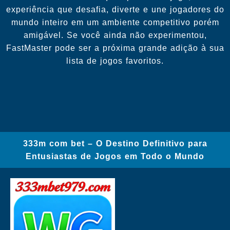
experiência que desafia, diverte e une jogadores do
mundo inteiro em um ambiente competitivo porém
amigável. Se você ainda não experimentou,
FastMaster pode ser a próxima grande adição à sua
lista de jogos favoritos.
333m com bet – O Destino Definitivo para
Entusiastas de Jogos em Todo o Mundo