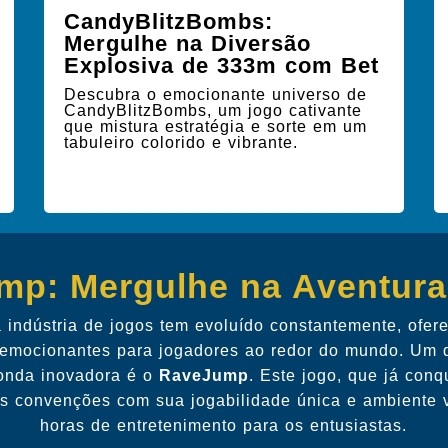
CandyBlitzBombs:
Mergulhe na Diversão
Explosiva de 333m com Bet
Descubra o emocionante universo de
CandyBlitzBombs, um jogo cativante
que mistura estratégia e sorte em um
tabuleiro colorido e vibrante.
mp: Mergulhe na Aventura
a indústria de jogos tem evoluído constantemente, ofer
 emocionantes para jogadores ao redor do mundo. Um 
onda inovadora é o
RaveJump
. Este jogo, que já conq
as convenções com sua jogabilidade única e ambiente 
horas de entretenimento para os entusiastas.