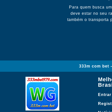
Para quem busca uma
deve estar no seu r
também o transporta
333m com bet –
Melh
Brasi
Entrar
Regist