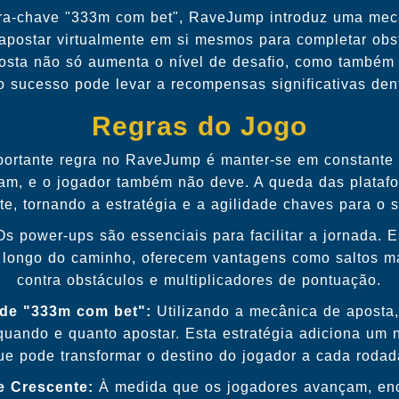
vra-chave "333m com bet", RaveJump introduz uma mec
apostar virtualmente em si mesmos para completar ob
posta não só aumenta o nível de desafio, como també
o sucesso pode levar a recompensas significativas den
Regras do Jogo
portante regra no RaveJump é manter-se em constante
am, e o jogador também não deve. A queda das plata
te, tornando a estratégia e a agilidade chaves para o 
s power-ups são essenciais para facilitar a jornada. 
 longo do caminho, oferecem vantagens como saltos m
contra obstáculos e multiplicadores de pontuação.
 de "333m com bet":
Utilizando a mecânica de aposta
uando e quanto apostar. Esta estratégia adiciona um n
ue pode transformar o destino do jogador a cada rodad
de Crescente:
À medida que os jogadores avançam, enc