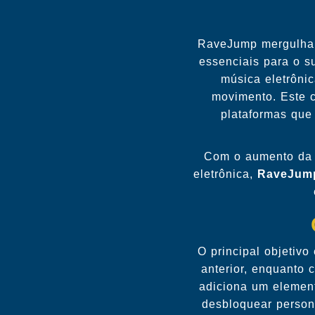
RaveJump mergulha o
essenciais para o s
música eletrôni
movimento. Este 
plataformas que
Com o aumento da 
eletrônica,
RaveJum
O principal objetiv
anterior, enquanto 
adiciona um elemen
desbloquear person