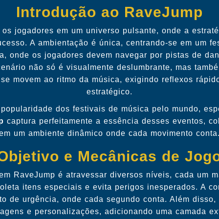
Introdução ao RaveJump
s jogadores em um universo pulsante, onde a estraté
ucesso. A ambientação é única, centrando-se em um fes
ca, onde os jogadores devem navegar por pistas de da
cenário não só é visualmente deslumbrante, mas també
 se movem ao ritmo da música, exigindo reflexos rápi
estratégico.
popularidade dos festivais de música pelo mundo, esp
p
captura perfeitamente a essência desses eventos, c
em um ambiente dinâmico onde cada movimento conta
Objetivo e Mecânicas de Jog
o em RaveJump é atravessar diversos níveis, cada um m
coleta itens especiais e evita perigos inesperados. A co
to de urgência, onde cada segundo conta. Além disso,
agens e personalizações, adicionando uma camada ex