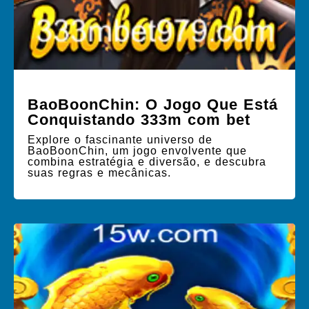
BaoBoonChin: O Jogo Que Está
Conquistando 333m com bet
Explore o fascinante universo de
BaoBoonChin, um jogo envolvente que
combina estratégia e diversão, e descubra
suas regras e mecânicas.