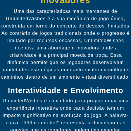
Inovadores
Uma das características mais marcantes de
UnlimitedWishes é a sua mecânica de jogo única,
construída em torno do conceito de desejos ilimitados.
Ao contrário de jogos tradicionais onde o progresso é
limitado por recursos escassos, UnlimitedWishes
incentiva uma abordagem inovadora onde a
criatividade é a principal moeda de troca. Essa
dinâmica permite que os jogadores desenvolvam
habilidades estratégicas enquanto exploram múltiplos
caminhos dentro de um ambiente virtual diversificado.
Interatividade e Envolvimento
UnlimitedWishes é concebido para proporcionar uma
experiência interativa onde cada decisão tem um
impacto significativo na evolução do jogo. A palavra-
chave "333m com bet" representa a dimensão das
apostas que os jogadores podem implementar,