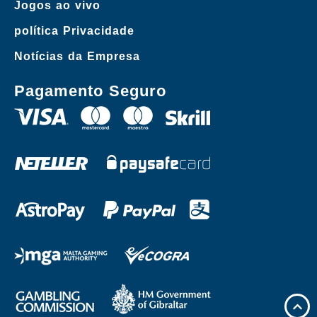
Jogos ao vivo
política Privacidade
Notícias da Empresa
Pagamento Seguro