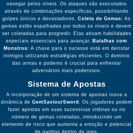
navegar pelos níveis. Os ataques são executados
através de combinações específicas, possibilitando
golpes únicos e devastadores.
Coleta de Gemas:
As
gemas estão espalhadas por todos os níveis e devem
ser coletadas para progredir. Elas ativam habilidades
especiais essenciais para avançar.
Batalhas com
Monstros:
A chave para o sucesso está em derrotar
inimigos utilizando estratégias eficientes. O domínio
das armas e poderes é crucial para enfrentar
adversários mais poderosos.
Sistema de Apostas
A incorporação de um sistema de apostas inova a
dinâmica de
GemSaviourSword
. Os jogadores podem
fazer apostas em suas sucessivas vitórias ou no
número de gemas coletadas, introduzindo um
elemento de risco que aumenta a emoção e potencial
de ganhos dentro do jogo.