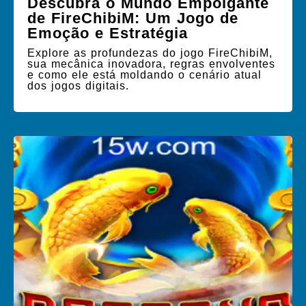
Descubra o Mundo Empolgante
de FireChibiM: Um Jogo de
Emoção e Estratégia
Explore as profundezas do jogo FireChibiM,
sua mecânica inovadora, regras envolventes
e como ele está moldando o cenário atual
dos jogos digitais.