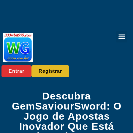
Esportes virt
Bacará onlin
Pesca onlin
Jogos ao vivo
política P
Notícias da 
Entrar
Registrar
Descubra
GemSaviourSword: O
Jogo de Apostas
Inovador Que Está