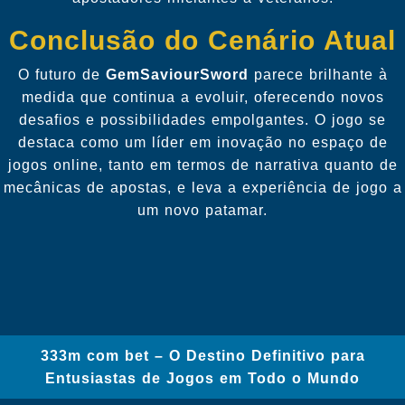
Conclusão do Cenário Atual
O futuro de
GemSaviourSword
parece brilhante à
medida que continua a evoluir, oferecendo novos
desafios e possibilidades empolgantes. O jogo se
destaca como um líder em inovação no espaço de
jogos online, tanto em termos de narrativa quanto de
mecânicas de apostas, e leva a experiência de jogo a
um novo patamar.
333m com bet – O Destino Definitivo para
Entusiastas de Jogos em Todo o Mundo