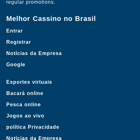
regular promotions.
Melhor Cassino no Brasil
Entrar
Registrar
Notícias da Empresa
Google
Esportes virtuais
Bacará online
Pesca online
Jogos ao vivo
política Privacidade
Notícias da Empresa