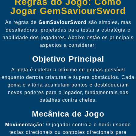
Regras do Jogo: Como
Jogar GemSaviourSword
As regras de
GemSaviourSword
são simples, mas
desafiadoras, projetadas para testar a estratégia e
habilidade dos jogadores. Abaixo estão os principais
aspectos a considerar:
Objetivo Principal
A meta é coletar o máximo de gemas possível
enquanto derrota criaturas e supera obstáculos. Cada
gema e vitória acumulam pontos e desbloqueiam
novos poderes para o jogador, fundamentais nas
batalhas contra chefes.
Mecânica de Jogo
Movimentação:
O jogador controla o herói usando
teclas direcionais ou controles direcionais para