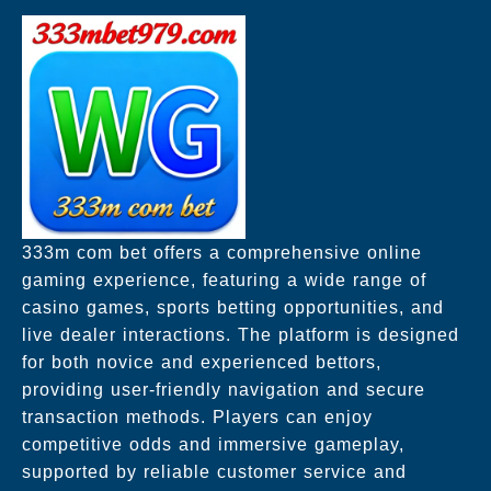
333m com bet offers a comprehensive online
gaming experience, featuring a wide range of
casino games, sports betting opportunities, and
live dealer interactions. The platform is designed
for both novice and experienced bettors,
providing user-friendly navigation and secure
transaction methods. Players can enjoy
competitive odds and immersive gameplay,
supported by reliable customer service and