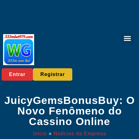
Esportes virt
Bacará onlin
Pesca onlin
Jogos ao vivo
política P
Notícias da 
Entrar
Registrar
JuicyGemsBonusBuy: O
Novo Fenômeno do
Cassino Online
Início
»
Notícias da Empresa