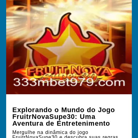
Explorando o Mundo do Jogo
FruitrNovaSupe30: Uma
Aventura de Entretenimento
Mergulhe na dinâmica do jogo
FruitrNovaSupe30 e descubra suas regras,