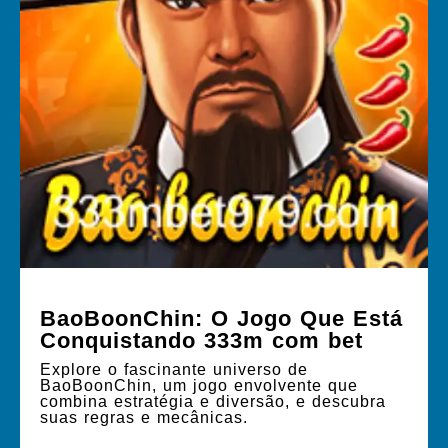
BaoBoonChin: O Jogo Que Está
Conquistando 333m com bet
Explore o fascinante universo de
BaoBoonChin, um jogo envolvente que
combina estratégia e diversão, e descubra
suas regras e mecânicas.