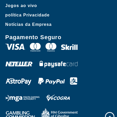
Jogos ao vivo
política Privacidade
Notícias da Empresa
Pagamento Seguro