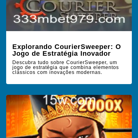
Explorando CourierSweeper: O
Jogo de Estratégia Inovador
Descubra tudo sobre CourierSweeper, um
jogo de estratégia que combina elementos
clássicos com inovações modernas.