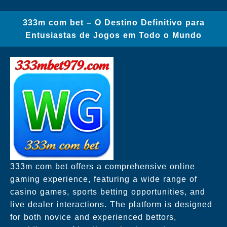
333m com bet – O Destino Definitivo para
Entusiastas de Jogos em Todo o Mundo
333m com bet offers a comprehensive online
gaming experience, featuring a wide range of
casino games, sports betting opportunities, and
live dealer interactions. The platform is designed
for both novice and experienced bettors,