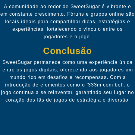
A comunidade ao redor de SweetSugar é vibrante e
em constante crescimento. Fóruns e grupos online são
locais ideais para compartilhar dicas, estratégias e
experiências, fortalecendo o vínculo entre os
jogadores e o jogo.
Conclusão
SweetSugar permanece como uma experiência única
entre os jogos digitais, oferecendo aos jogadores um
mundo rico em desafios e recompensas. Com a
introdução de elementos como o '333m com bet', o
jogo continua a se reinventar, garantindo seu lugar no
coração dos fãs de jogos de estratégia e diversão.