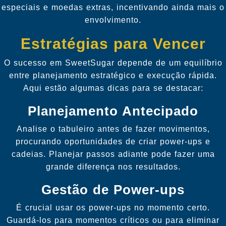
especiais e moedas extras, incentivando ainda mais o
envolvimento.
Estratégias para Vencer
O sucesso em SweetSugar depende de um equilíbrio
entre planejamento estratégico e execução rápida.
Aqui estão algumas dicas para se destacar:
Planejamento Antecipado
Analise o tabuleiro antes de fazer movimentos,
procurando oportunidades de criar power-ups e
cadeias. Planejar passos adiante pode fazer uma
grande diferença nos resultados.
Gestão de Power-ups
É crucial usar os power-ups no momento certo.
Guardá-los para momentos críticos ou para eliminar