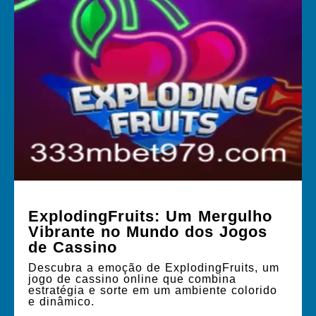
ExplodingFruits: Um Mergulho
Vibrante no Mundo dos Jogos
de Cassino
Descubra a emoção de ExplodingFruits, um
jogo de cassino online que combina
estratégia e sorte em um ambiente colorido
e dinâmico.