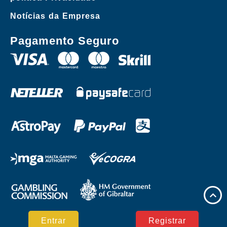
Notícias da Empresa
Pagamento Seguro
Entrar
Registrar
Copyright © 333m com bet Cassino Reservado