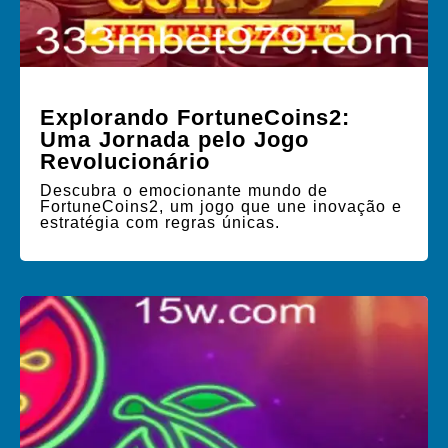
Explorando FortuneCoins2:
Uma Jornada pelo Jogo
Revolucionário
Descubra o emocionante mundo de
FortuneCoins2, um jogo que une inovação e
estratégia com regras únicas.