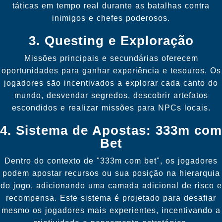
táticas em tempo real durante as batalhas contra
inimigos e chefes poderosos.
3. Questing e Exploração
Missões principais e secundárias oferecem
oportunidades para ganhar experiência e tesouros. Os
jogadores são incentivados a explorar cada canto do
mundo, desvendar segredos, descobrir artefatos
escondidos e realizar missões para NPCs locais.
4. Sistema de Apostas: 333m com
Bet
Dentro do contexto de "333m com bet", os jogadores
podem apostar recursos ou sua posição na hierarquia
do jogo, adicionando uma camada adicional de risco e
recompensa. Este sistema é projetado para desafiar
mesmo os jogadores mais experientes, incentivando a