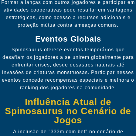
Formar alianças com outros jogadores e participar em
atividades cooperativas pode resultar em vantagens
estratégicas, como acesso a recursos adicionais e
proteção mútua contra ameaças comuns.
Eventos Globais
Spinosaurus oferece eventos temporários que
desafiam os jogadores a se unirem globalmente para
enfrentar crises, desde desastres naturais até
invasões de criaturas monstruosas. Participar nesses
eventos concede recompensas especiais e melhora o
ranking dos jogadores na comunidade.
Influência Atual de
Spinosaurus no Cenário de
Jogos
A inclusão de "333m com bet" no cenário de