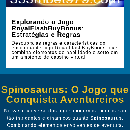
Explorando o Jogo
RoyalFlashBuyBonus:
Estratégias e Regras
Descubra as regras e características do
emocionante jogo RoyalFlashBuyBonus, que
combina elementos de habilidade e sorte em
um ambiente de cassino virtual.
Spinosaurus: O Jogo que
Conquista Aventureiros
No vasto universo dos jogos modernos, poucos são
tão intrigantes e dinâmicos quanto
Spinosaurus
.
Combinando elementos envolventes de aventura,