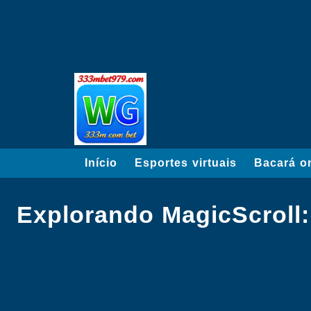
Início
Esportes virtuais
Bacará o
Explorando MagicScroll