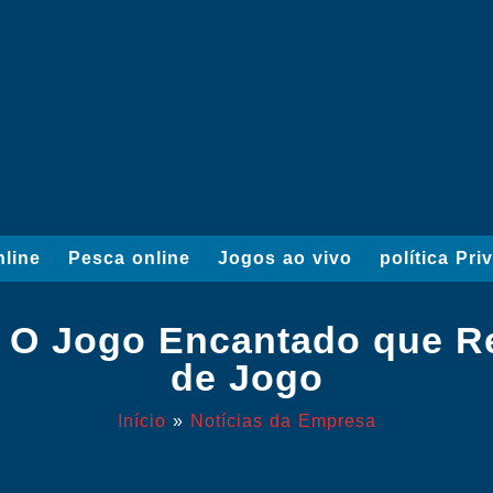
nline
Pesca online
Jogos ao vivo
política Pri
: O Jogo Encantado que Re
de Jogo
Início
»
Notícias da Empresa