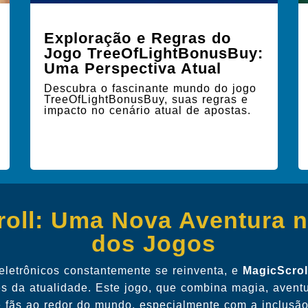
Exploração e Regras do
Jogo TreeOfLightBonusBuy:
Uma Perspectiva Atual
Descubra o fascinante mundo do jogo
TreeOfLightBonusBuy, suas regras e
impacto no cenário atual de apostas.
roll: Uma Nova Aventura 
dos Jogos
 eletrônicos constantemente se reinventa, e
MagicScrol
ntes da atualidade. Este jogo, que combina magia, avent
e fãs ao redor do mundo, especialmente com a inclusão 