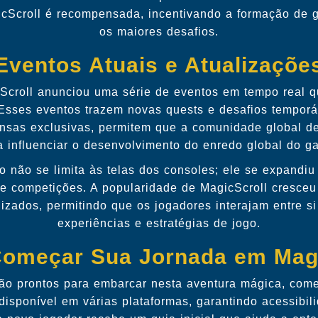
Scroll é recompensada, incentivando a formação de g
os maiores desafios.
Eventos Atuais e Atualizaçõe
Scroll anunciou uma série de eventos em tempo real 
 Esses eventos trazem novas quests e desafios temporá
nsas exclusivas, permitem que a comunidade global de
a influenciar o desenvolvimento do enredo global do g
o não se limita às telas dos consoles; ele se expandiu
 e competições. A popularidade de MagicScroll cresceu
lizados, permitindo que os jogadores interajam entre s
experiências e estratégias de jogo.
omeçar Sua Jornada em Magi
ão prontos para embarcar nesta aventura mágica, com
disponível em várias plataformas, garantindo acessibi