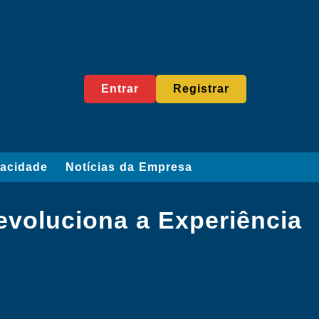
Entrar
Registrar
vacidade
Notícias da Empresa
voluciona a Experiência