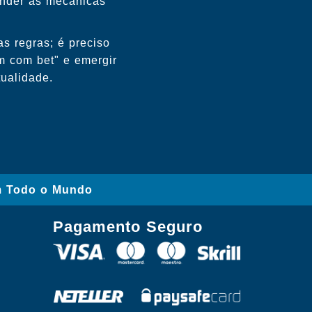
tender as mecânicas
s regras; é preciso
3m com bet" e emergir
ualidade.
em Todo o Mundo
Pagamento Seguro