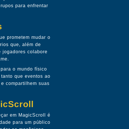
rupos para enfrentar
s
que prometem mudar o
rios que, além de
 jogadores colabore
ame.
 para o mundo físico
 tanto que eventos ao
i e compartilhem suas
cScroll
eçar em MagicScroll é
lidade para um público