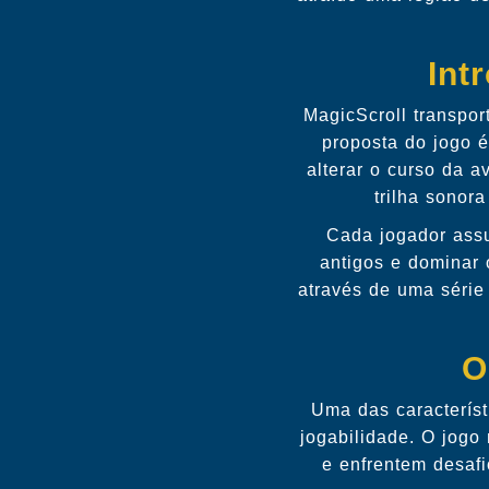
Int
MagicScroll transpor
proposta do jogo 
alterar o curso da a
trilha sonor
Cada jogador ass
antigos e dominar 
através de uma série
O
Uma das característ
jogabilidade. O jogo
e enfrentem desafi