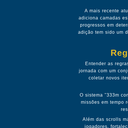
A mais recente at
adiciona camadas est
progressos em deter
adição tem sido um d
Reg
Entender as regra
jornada com um conju
coletar novos it
O sistema "333m co
missões em tempo re
re
Além das scrolls m
jogadores, fortal