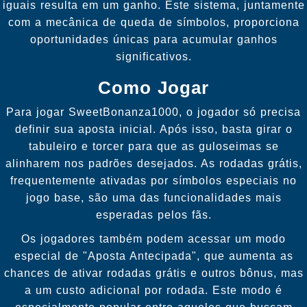
iguais resulta em um ganho. Este sistema, juntamente
com a mecânica de queda de símbolos, proporciona
oportunidades únicas para acumular ganhos
significativos.
Como Jogar
Para jogar SweetBonanza1000, o jogador só precisa
definir sua aposta inicial. Após isso, basta girar o
tabuleiro e torcer para que as guloseimas se
alinharem nos padrões desejados. As rodadas grátis,
frequentemente ativadas por símbolos especiais no
jogo base, são uma das funcionalidades mais
esperadas pelos fãs.
Os jogadores também podem acessar um modo
especial de "Aposta Antecipada", que aumenta as
chances de ativar rodadas grátis e outros bônus, mas
a um custo adicional por rodada. Este modo é