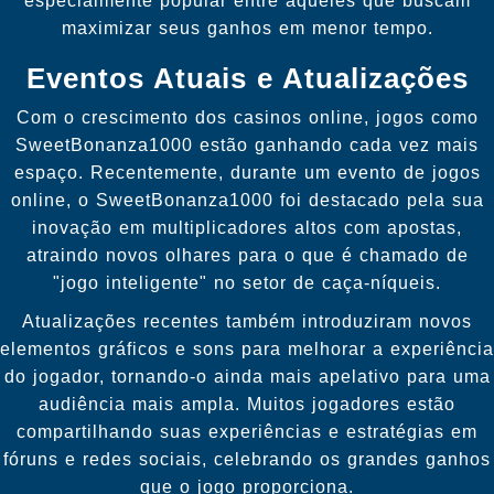
especialmente popular entre aqueles que buscam
maximizar seus ganhos em menor tempo.
Eventos Atuais e Atualizações
Com o crescimento dos casinos online, jogos como
SweetBonanza1000 estão ganhando cada vez mais
espaço. Recentemente, durante um evento de jogos
online, o SweetBonanza1000 foi destacado pela sua
inovação em multiplicadores altos com apostas,
atraindo novos olhares para o que é chamado de
"jogo inteligente" no setor de caça-níqueis.
Atualizações recentes também introduziram novos
elementos gráficos e sons para melhorar a experiência
do jogador, tornando-o ainda mais apelativo para uma
audiência mais ampla. Muitos jogadores estão
compartilhando suas experiências e estratégias em
fóruns e redes sociais, celebrando os grandes ganhos
que o jogo proporciona.