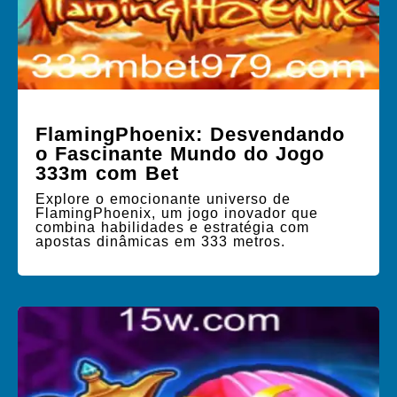
FlamingPhoenix: Desvendando
o Fascinante Mundo do Jogo
333m com Bet
Explore o emocionante universo de
FlamingPhoenix, um jogo inovador que
combina habilidades e estratégia com
apostas dinâmicas em 333 metros.