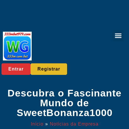
Esportes virt
Bacará onlin
Pesca onlin
Jogos ao vivo
política P
Notícias da 
Entrar
Registrar
Descubra o Fascinante
Mundo de
SweetBonanza1000
Início
»
Notícias da Empresa